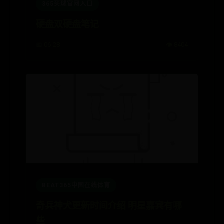
365买球官网入口
硬盘双硬盘笔记
📅 06-28
👁️ 8404
BEAT365中国在线体育
奇兵神犬更新时间介绍 明星嘉宾有哪
些