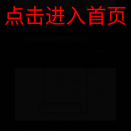
点击进入首页
365买球官网入口
js英雄联盟新赛季符文怎么点
📅 06-29
👁️ 6263