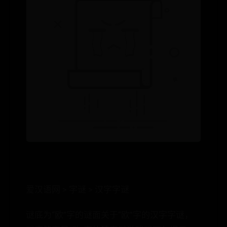
爱汉语网 > 字谜 > 汉字字谜
谜底为“欧”字的谜面关于“欧”字的汉字字谜，