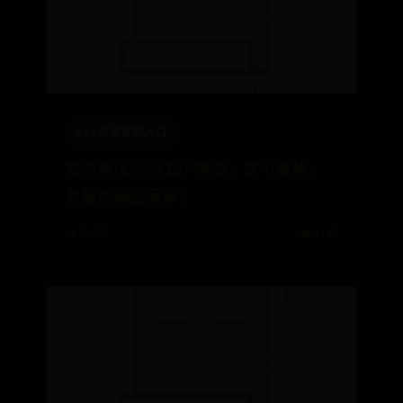
365买球官网入口
安全电压分为五个等级，这个表格，
关键时候能保命！
📅 06-27
👁️ 2149