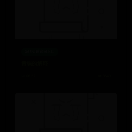
365买球官网入口
黄牒的解释
📅 06-27
👁️ 8649