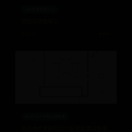
365买球官网入口
硬盘双硬盘笔记
📅 06-28
👁️ 8404
BEAT365中国在线体育
奇兵神犬更新时间介绍 明星嘉宾有哪