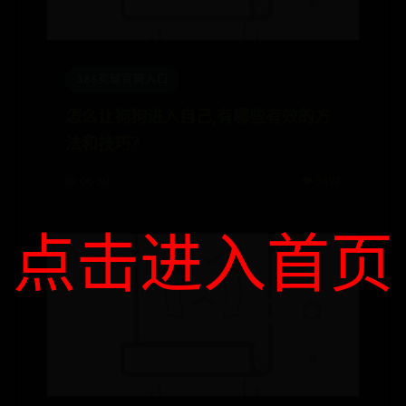
365买球官网入口
怎么让狗狗进入自己,有哪些有效的方
法和技巧？
📅 06-30
👁️ 3492
点击进入首页