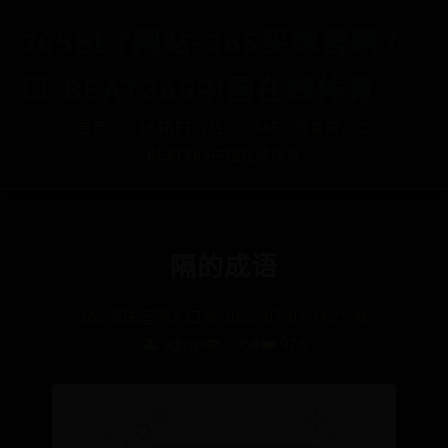
365BET网站-365买球官网入
口-BEAT365中国在线体育
首页
365BET网站
365买球官网入口
BEAT365中国在线体育
隔的成语
365买球官网入口
📅 2025-07-01 14:25:46
👤 admin
👁️ 3068
❤️ 926