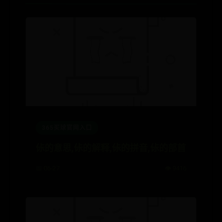
365买球官网入口
㑐的意思,㑐的解释,㑐的拼音,㑐的部首
📅 06-27
👁️ 9416