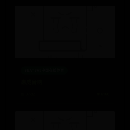
BEAT365中国在线体育
惠威音响
📅 07-02
👁️ 8180