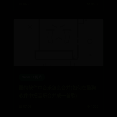
📅 06-28
👁️ 8404
365BET网站
酷狗软件中音乐怎么合并(如何在酷狗
软件中把音乐合并成一首歌)
📅 07-03
👁️ 1556