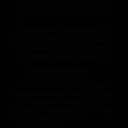
行政管理部门办理注销登记，公司法人资格终
止。
整个破产程序的时间长度因案件复杂程度、债
权债务关系的数量和金额大小、是否需要进行
资产评估等因素而异。一般来说，公司破产程
序从申请到终结可能需要数月至数年的时间。
二、进入破产程序后何时解除限高?
在公司进入破产程序后，由于公司可能面临无
法清偿到期债务的情况，其法定代表人、主要
负责人等可能会被列入失信被执行人名单，并
受到限制高消费等惩戒措施。那么，进入破产
程序后何时解除限高呢?