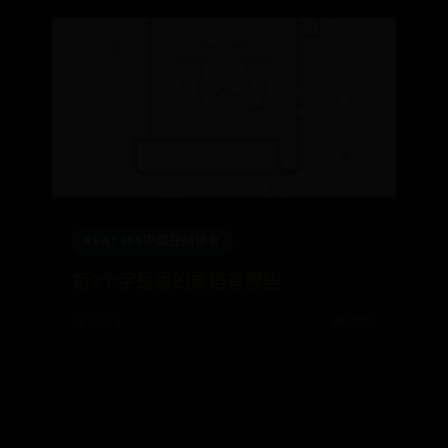
BEAT365中国在线体育
第3个字是思的成语有哪些
📅 06-29
👁️ 9593