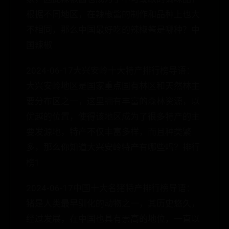
根据不同地区，在辣椒酱的制作和品种上也大
不相同，那么中国最好吃的辣椒酱是哪种？中
国辣椒
2024-06-17大兴安岭十大特产排行榜导语：
大兴安岭地区是国家重点国有林区和天然林主
要分布区之一，这里拥有丰富的森林资源，以
优越的位置，使得该地区成为了很多特产的主
要发源地，特产不仅丰富多样，而且种类繁
多，那么你知道大兴安岭特产有哪些吗？排行
榜1
2024-06-17中国十大名猪特产排行榜导语：
猪是人类最早驯化的动物之一，其历史悠久，
经过发展，在中国也具有崇高的地位，一直以