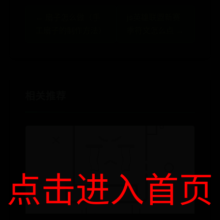
← 扇子怎么做（手
js英雄联盟新赛
工扇子的制作方法）
季符文怎么点 →
相关推荐
点击进入首页