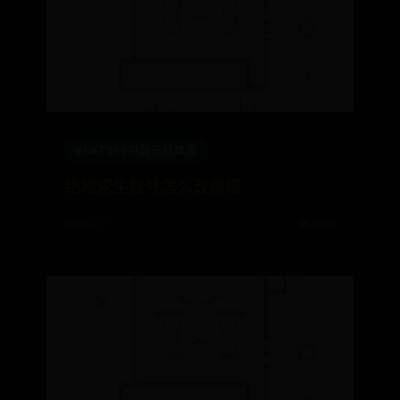
BEAT365中国在线体育
绝地求生账号怎么改邮箱
📅 06-27
👁️ 6096