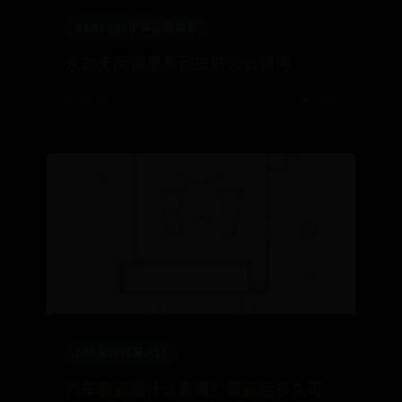
BEAT365中国在线体育
永劫无间谪星系列皮肤怎么获得
📅 06-29
👁️ 1957
365买球官网入口
汽车镀膜是什么意思？镀膜后多久可