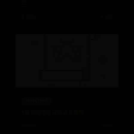
些
📅 06-28
👁️ 9876
365BET网站
1周岁的宝宝应该如何喂养
📅 06-29
👁️ 9708