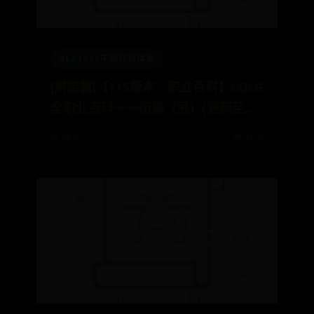
BEAT365中国在线体育
[男街霸]【115版本：职业百科】COLG
全职业百科一一街霸（男）(更新至周
年庆版本)
📅 06-27
👁️ 4105