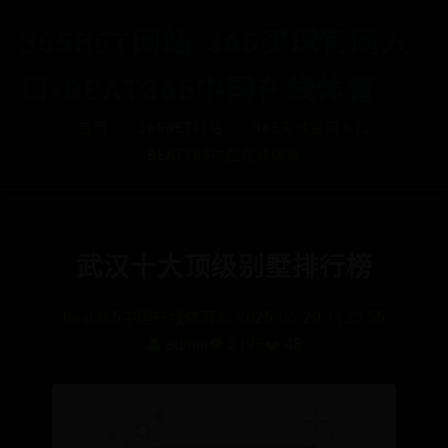
365BET网站-365买球官网入
口-BEAT365中国在线体育
首页
365BET网站
365买球官网入口
BEAT365中国在线体育
武汉十大顶级别墅排行榜
beat365中国在线体育
📅 2025-06-29 11:23:55
👤 admin
👁️ 2195
❤️ 48