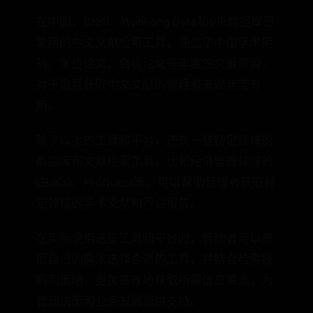
在中国，CNKI、WanFang Data和VIP数据库是
常用的中文文献检索工具，涵盖了中国学术期
刊、学位论文、会议论文等丰富的文献资源，
对于需要获取中文文献的管理者来说非常有
用。
除了以上的工具和平台，还有一些特定领域的
数据库和文献检索工具，比如经济管理领域的
EBSCO、ProQuest等，可以帮助管理者获取特
定领域的学术文献和行业报告。
在实际使用这些工具和平台时，管理者可以根
据自己的需求选择合适的工具，并结合检索技
巧和策略，更加高效地获取所需信息资源，为
管理决策和业务发展提供支持。