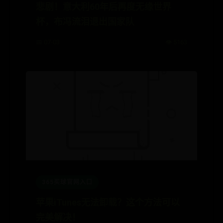
悲剧！意大利60年后再度无缘世界
杯，布冯流泪退出国家队
📅 07-03
👁️ 5163
365买球官网入口
苹果iTunes无法卸载？这个方法可以
完美解决！