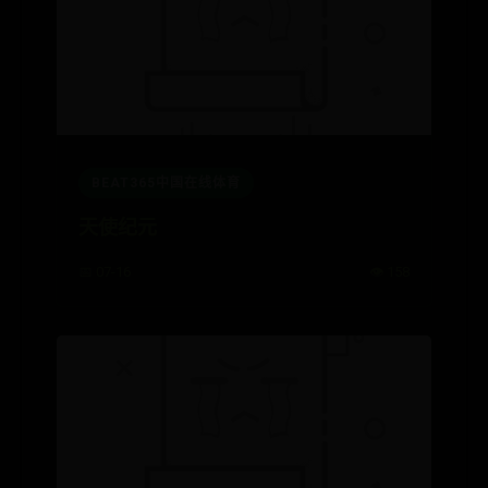
BEAT365中国在线体育
天使纪元
📅 07-16
👁️ 158