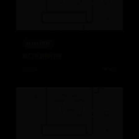
365BET网站
热门手游排行榜
📅 07-02
👁️ 9611