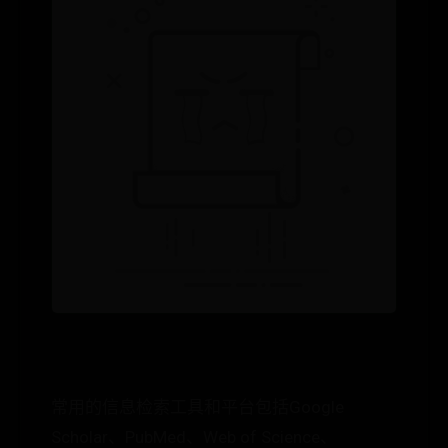
常用的信息检索工具和平台包括Google
Scholar、PubMed、Web of Science、