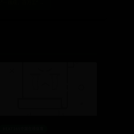
“一器成，百万工” →
BEAT365中国在线体育