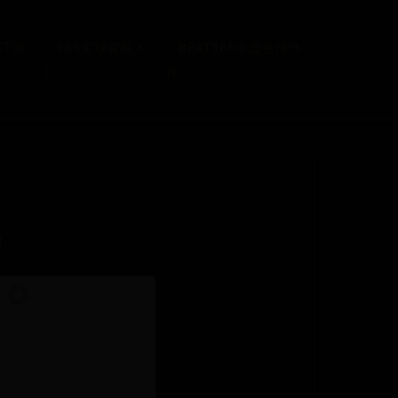
ET网
365买球官网入
BEAT365中国在线体
口
育
1