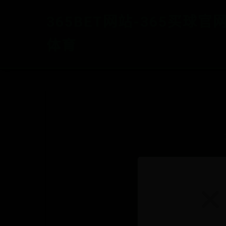
365BET网站-365买球官
体育