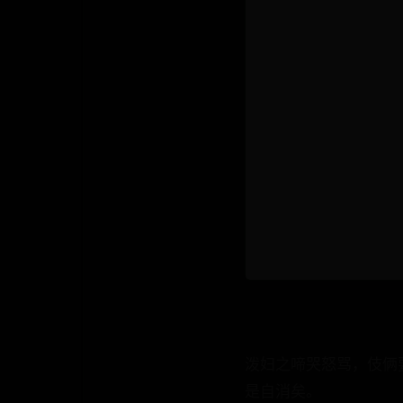
泼妇之啼哭怒骂，伎俩
是自消矣。