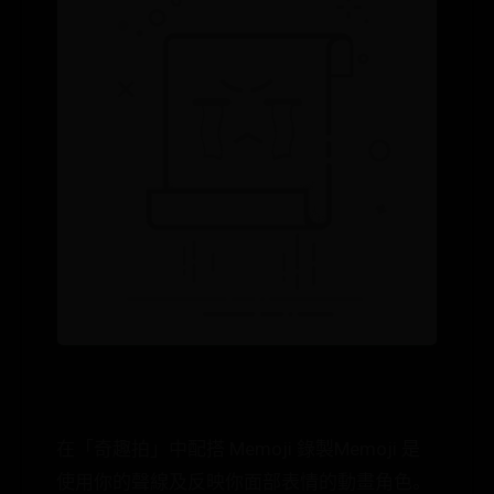
在「奇趣拍」中配搭 Memoji 錄製Memoji 是
使用你的聲線及反映你面部表情的動畫角色。