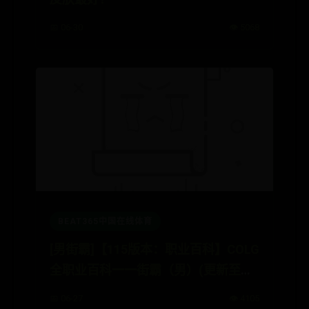
📅 06-30
👁️ 5068
BEAT365中国在线体育
[男街霸]【115版本：职业百科】COLG
全职业百科一一街霸（男）(更新至周
年庆版本)
📅 06-27
👁️ 4105