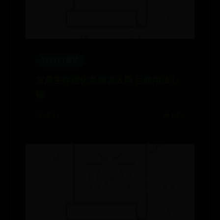
365BET网站
方舟生存进化老鹰怎么用 巨鹰用法心
得
📅 06-30
👁️ 3406