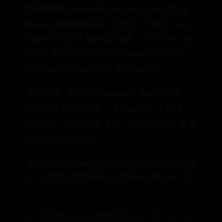
使用相容的 iPhone 或 iPad Pro，你可以配搭
Memoji 錄製剪輯片段。如你在「訊息」App
中製作了個人化 Memoji 角色，你可以在「奇
趣拍」中選擇它們。請參閱 Apple 支援文章：
在 iPhone 或 iPad Pro 上使用 Memoji。
重要事項：如要使用 Memoji，你必須擁有
iPhone X 或較新型號，或 iPad Pro 11 吋或
iPad Pro 12.9 吋（第 3 代）或較新型號。查看
你的裝置是否相容。
選擇 MemojiMemoji 配合你的裝置前置相機運
作。如要在前置相機及後置相機之間切換，點
一下 。
在「奇趣拍」App 開啟的影片中，點一下 ，然