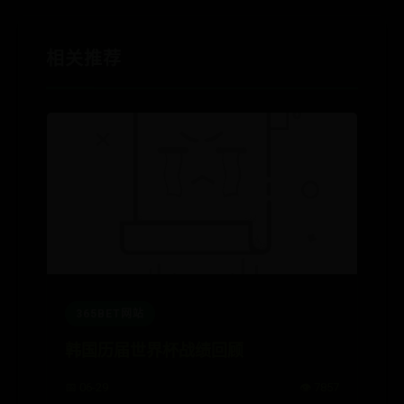
相关推荐
365BET网站
韩国历届世界杯战绩回顾
📅 06-29
👁️ 7857